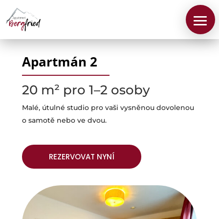
Apartmán 2
20 m² pro 1–2 osoby
Malé, útulné studio pro vaši vysněnou dovolenou
o samotě nebo ve dvou.
REZERVOVAT NYNÍ
O
nás
Apartmány