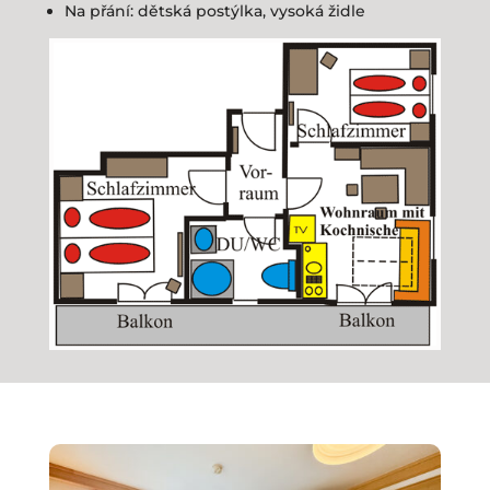
Na přání: dětská postýlka, vysoká židle