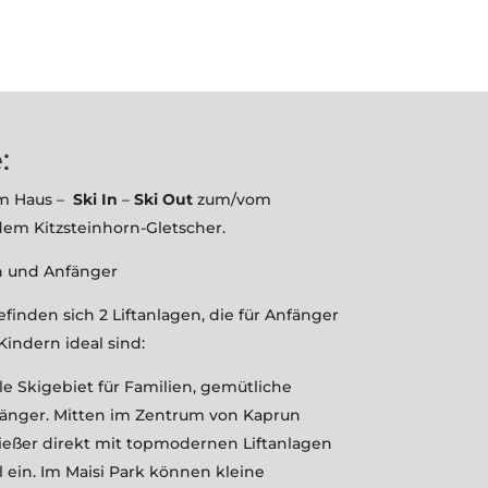
:
em Haus –
Ski In
–
Ski Out
zum/vom
em Kitzsteinhorn-Gletscher.
n und Anfänger
finden sich 2 Liftanlagen, die für Anfänger
Kindern ideal sind:
ale Skigebiet für Familien, gemütliche
fänger. Mitten im Zentrum von Kaprun
ießer direkt mit topmodernen Liftanlagen
 ein. Im Maisi Park können kleine