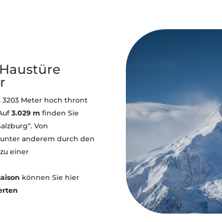
r Haustüre
r
. 3203 Meter hoch thront
 Auf
3.029 m
finden Sie
Salzburg“. Von
unter anderem durch den
zu einer
saison
können Sie hier
erten