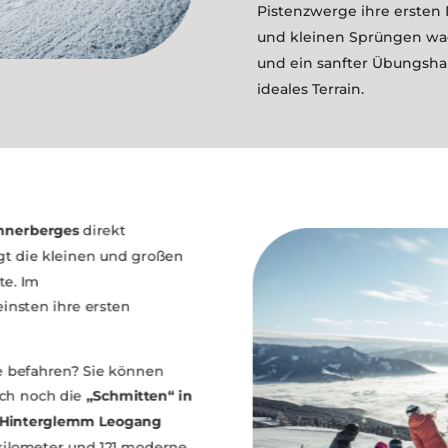
Pistenzwerge ihre ersten 
und kleinen Sprüngen wag
und ein sanfter Übungshan
ideales Terrain.
nerberges
direkt
gt die kleinen und großen
e. Im
nsten ihre ersten
 befahren? Sie können
h noch die
„Schmitten“ in
 Hinterglemm Leogang