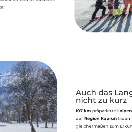
ilometer und 121 moderne
e!
Auch das Lan
nicht zu kurz
107 km
präparierte
Loipen
der
Region
Kaprun
laden
gleichermaßen zum Erkun